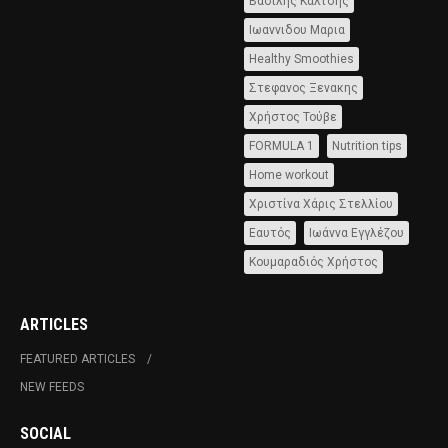
Βασίλης Καλτσής
Ιωαννιδου Μαρια
Healthy Smoothies
Στεφανος Ξενακης
Χρήστος Τούβε
FORMULA 1
Nutrition tips
Home workout
Χριστίνα Χάρις Στελλίου
Εαυτός
Ιωάννα Εγγλέζου
Κουμαραδιός Χρήστος
ARTICLES
FEATURED ARTICLES
NEW FEEDS
SOCIAL