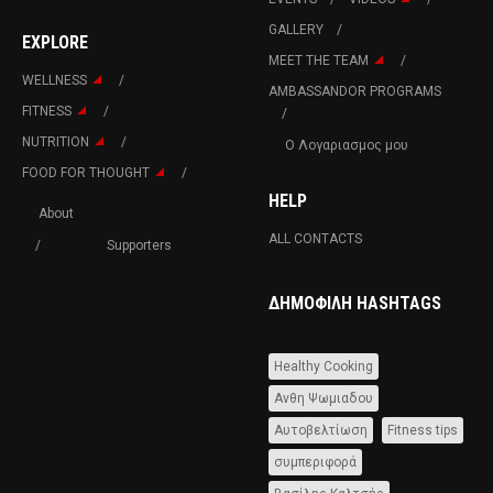
GALLERY
EXPLORE
MEET THE TEAM
WELLNESS
AMBASSANDOR PROGRAMS
FITNESS
NUTRITION
Ο Λογαριασμος μου
FOOD FOR THOUGHT
HELP
About
ALL CONTACTS
Supporters
ΔΗΜΟΦΙΛΉ HASHTAGS
Healthy Cooking
Ανθη Ψωμιαδου
Αυτοβελτίωση
Fitness tips
συμπεριφορά