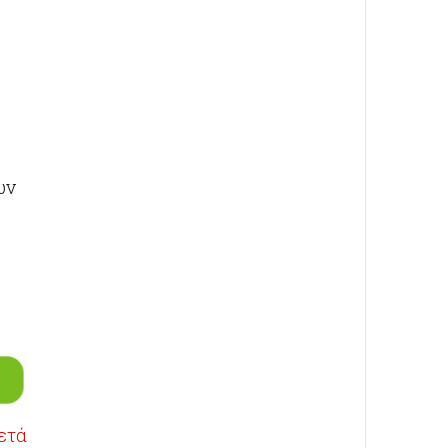
ων
ετά