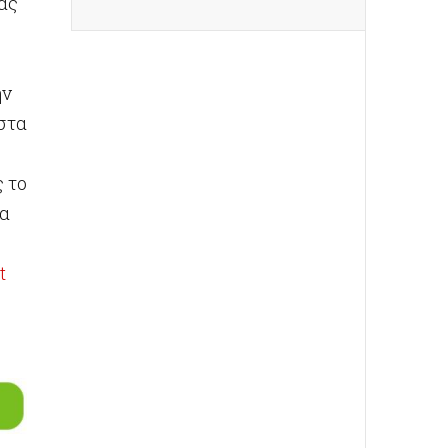
ας
ην
στα
 το
ια
t