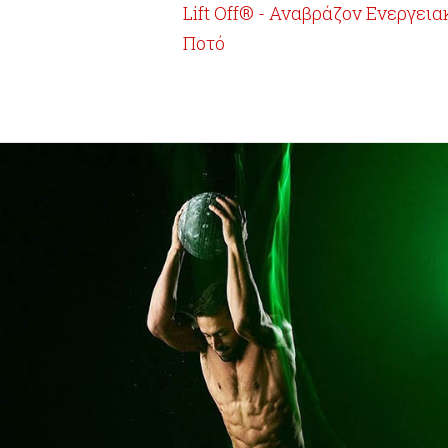
Lift Off® - Αναβράζον Ενεργεια
Ποτό