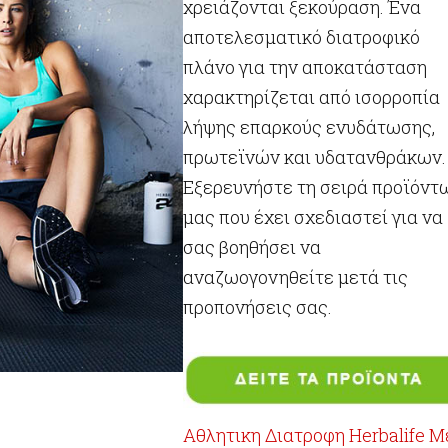
χρειάζονται ξεκούραση. Ένα
αποτελεσματικό διατροφικό
πλάνο για την αποκατάσταση
χαρακτηρίζεται από ισορροπία
λήψης επαρκούς ενυδάτωσης,
πρωτεϊνών και υδατανθράκων.
Εξερευνήστε τη σειρά προϊόντ
μας που έχει σχεδιαστεί για να
σας βοηθήσει να
αναζωογονηθείτε μετά τις
προπονήσεις σας.
Αθλητικη Διατροφη Herbalife Μ